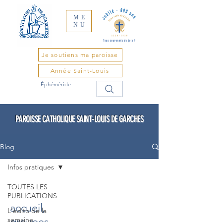
ME
NU
Je soutiens ma paroisse
Année Saint-Louis
Éphéméride
PAROISSE CATHOLIQUE SAINT-LOUIS DE GARCHES
Blog
Infos pratiques
TOUTES LES
PUBLICATIONS
accueil,
L'édito de la
semaine
groupes