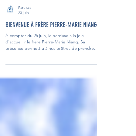
Paroisse
23 juin
BIENVENUE À FRÈRE PIERRE-MARIE NIANG
À compter du 25 juin, la paroisse a la joie
d’accueillir le frère Pierre-Marie Niang. Sa
présence permettra à nos prêtres de prendre
quelques congés bien mérités au cours de l’été.
Souhaitons-lui la bienvenue et n’hésitons pas à lui
ouvrir notre table afin de lui faire découvrir notre
paroisse et de partager un moment convivial avec
lui.