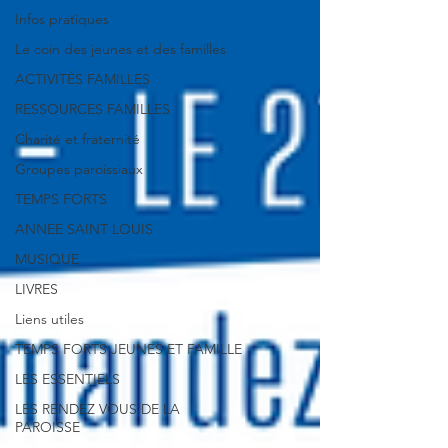
Infos pratiques
Le coin des jeunes et des familles
ACTIVITÉS FAMILLES
RESSOURCES FAMILLES
Charité et fraternité
Groupes paroissiaux
TEMPS FORTS
ANNEE SAINT LOUIS
MUSIQUE
LIVRES
Liens utiles
TEMPS FORTS JEUNES ET FAMILLE
LES ESSENTIELS
LES RENDEZ VOUS DE LA
PAROISSE