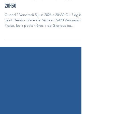
Paroisse
8 mai
CONCERT DE LOUANGE PRAISE - 5 JUIN
20H30
Quand ? Vendredi 5 juin 2026 à 20h30 Où ? église
Saint Denys - place de l’église, 92420 Vaucresson
Praise, les « petits frères » de Glorious ou
d’Hopen, se produit en concert à l’église de
Vaucresson. Un groupe, qui, par la pop, entraîne
chacun, quelle que soit sa raison d’être là, vers le
Christ.