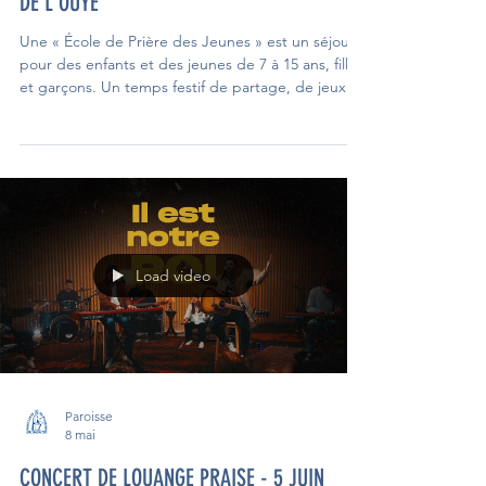
1 juin
ECOLE DE PRIÈRE DES JEUNES NOTRE-DAME
DE L'OUŸE
Une « École de Prière des Jeunes » est un séjour
pour des enfants et des jeunes de 7 à 15 ans, filles
et garçons. Un temps festif de partage, de jeux et
de prière, dont le but est de suivre le conseil de
Jésus : « Mettez-vous à mon école, car je suis
doux et humble de cœur » (Mt 11, 29). Pédagogie
et spiritualité : jeux, ateliers, veillées, temps
spirituels (messe, louange, confession ...). Séjour
avec hébergement du 12 au 18 juillet à Notre-
Dame de l’Ouÿe (91)
Load video