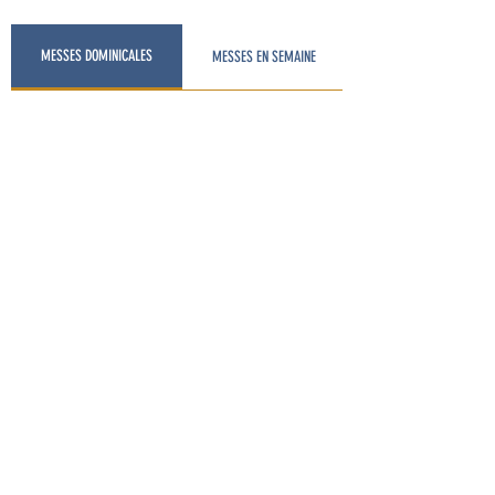
PRIER À SAINT-LOUIS DE GARCHES
MESSES DOMINICALES
MESSES EN SEMAINE