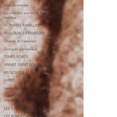
Infos pratiques
Le coin des jeunes et des
familles
ACTIVITÉS FAMILLES
RESSOURCES FAMILLES
Charité et fraternité
Groupes paroissiaux
TEMPS FORTS
ANNEE SAINT LOUIS
MUSIQUE
LIVRES
Liens utiles
TEMPS FORTS JEUNES ET
FAMILLE
LES ESSENTIELS
LES RENDEZ VOUS DE LA