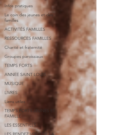
Infos pratiques
Le coin des jeunes et des
familles
ACTIVITÉS FAMILLES
RESSOURCES FAMILLES
Charité et fraternité
Groupes paroissiaux
TEMPS FORTS
ANNEE SAINT LOUIS
MUSIQUE
LIVRES
Liens utiles
TEMPS FORTS JEUNES ET
FAMILLE
LES ESSENTIELS
LES RENDEZ VOUS DE LA