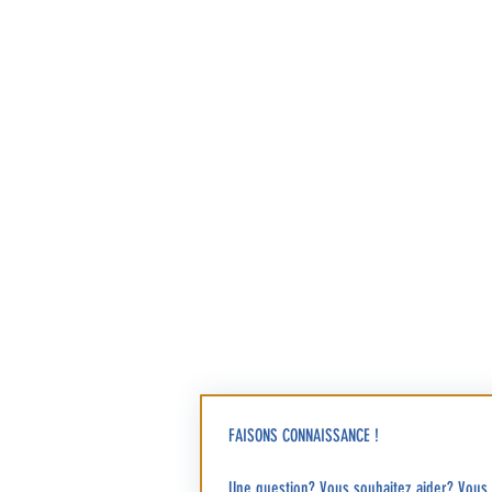
FAISONS CONNAISSANCE !
Une question? Venez nous rencontre
Adresse
Eglise Saint-Louis
2 bis rue de l’Eglise
92380 Garches, France
Diocèse de Nanterre - 92
|
Préparer d
FAISONS CONNAISSANCE !
Une question? Vous souhaitez aider? Vous a