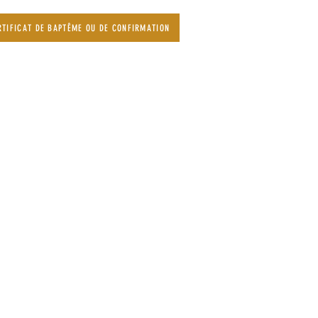
TIFICAT DE BAPTÊME OU DE CONFIRMATION
t confessions
ar un laïc
ccueil derrière l’église
ances scolaires
et Mercredi
 12 h et de 14 h à 16 h
et Jeudi
 12 h et de 14 h à 17h
di
 12 h et de 14 h à 18h
edi de 10 h à 12 h