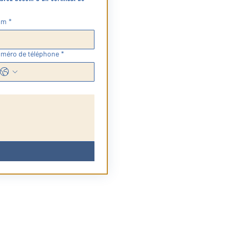
Accueil 
om
*
Où? dans
- Le sam
méro de téléphone
*
- Le mer
- Après 