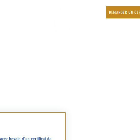
DEMANDER UN CER
r !
Contact
Accueil e
Accueil p
01 47 41 01 61
paroisse@saintlouisdegarches.fr
Où? à l’a
Hors vac
- Lundi 
es funérailles | Liens externes utiles
de 10 h à
- Mardi 
de 10 h à
- Vendre
de 10 h à
- Le sam
vez besoin d'un certificat de 