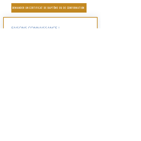
DEMANDER UN CERTIFICAT DE BAPTÊME OU DE CONFIRMATION
FAISONS CONNAISSANCE !
Une question? Vous souhaitez aider? Vous 
avez besoin d'un certificat de baptême, 
envoyez-nous un message :
Prénom
*
Nom
*
Email
*
Numéro de téléphone
*
Comment peut-on vous aider?
*