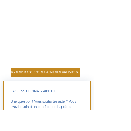
- Le samedi de 10 h à 12 h
Accueil par un prêtre et confessions
Où? dans l’église
- Le samedi de 9h30 à 11h30
- Le mercredi de 9h30 à 10h30
- Après les messes de semaine dans l’église
Diocèse de Nanterre - 92
|
Préparer des funérailles |
Liens externes utiles
DEMANDER UN CERTIFICAT DE BAPTÊME OU DE CONFIRMATION
FAISONS CONNAISSANCE !
Une question? Vous souhaitez aider? Vous 
avez besoin d'un certificat de baptême, 
envoyez-nous un message :
Prénom
*