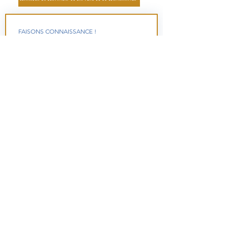
FAISONS CONNAISSANCE !
Une question? Vous souhaitez aider? Vous 
avez besoin d'un certificat de baptême, 
envoyez-nous un message :
Prénom
*
Nom
*
Email
*
Numéro de téléphone
*
Comment peut-on vous aider?
*