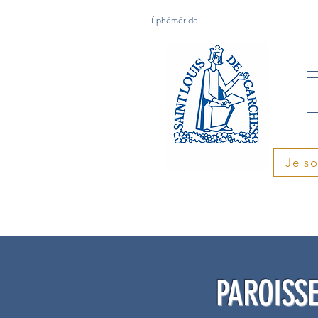
Éphéméride
Je s
PAROISSE