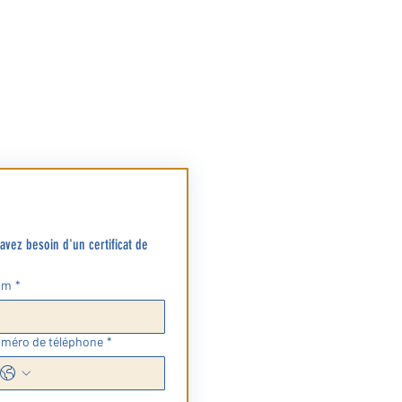
Accueil p
01 47 41 01 61
paroisse@saintlouisdegarches.fr
Où? à l’a
Hors vac
- Lundi 
es funérailles | Liens externes utiles
de 10 h à
- Mardi 
de 10 h à
- Vendre
de 10 h à
- Le sam
vez besoin d'un certificat de 
Accueil 
om
*
Où? dans
- Le sam
méro de téléphone
*
- Le mer
- Après 