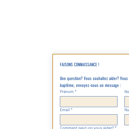
Eglise Saint-Louis
2 bis rue de l’Eglise
92380 Garches, France
Diocèse de Nanterre - 92
|
Préparer d
FAISONS CONNAISSANCE !
Une question? Vous souhaitez aider? Vous a
baptême, envoyez-nous un message :
Prénom
*
N
Email
*
Nu
Comment peut-on vous aider?
*