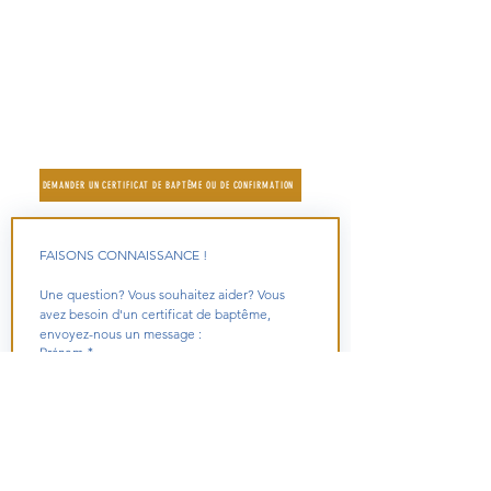
Où? dans l’église
- Le samedi de 9h30 à 11h30
- Le mercredi de 9h30 à 10h30
- Après les messes de semaine dans l’église
Diocèse de Nanterre - 92
|
Préparer des funérailles |
Liens externes utiles
DEMANDER UN CERTIFICAT DE BAPTÊME OU DE CONFIRMATION
FAISONS CONNAISSANCE !
Une question? Vous souhaitez aider? Vous 
avez besoin d'un certificat de baptême, 
envoyez-nous un message :
Prénom
*
Nom
*
Email
*