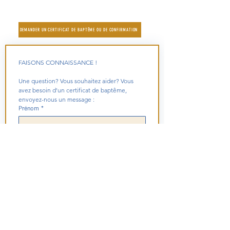
Diocèse de Nanterre - 92
|
Préparer des funérailles |
Liens externes utiles
DEMANDER UN CERTIFICAT DE BAPTÊME OU DE CONFIRMATION
FAISONS CONNAISSANCE !
Une question? Vous souhaitez aider? Vous 
avez besoin d'un certificat de baptême, 
envoyez-nous un message :
Prénom
*
Nom
*
Email
*
Numéro de téléphone
*
Comment peut-on vous aider?
*