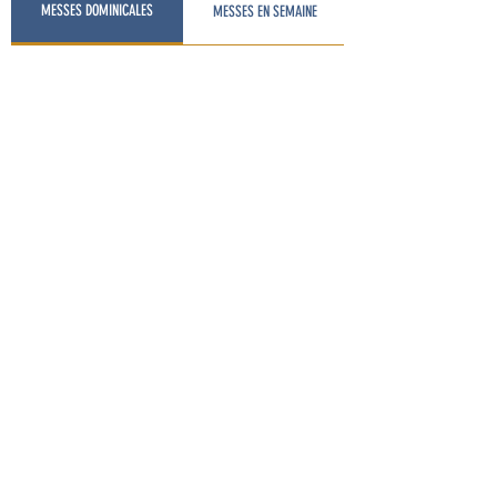
CATÉCHÈSE DU BON PA
MESSES DOMINICALES
MESSES EN SEMAINE