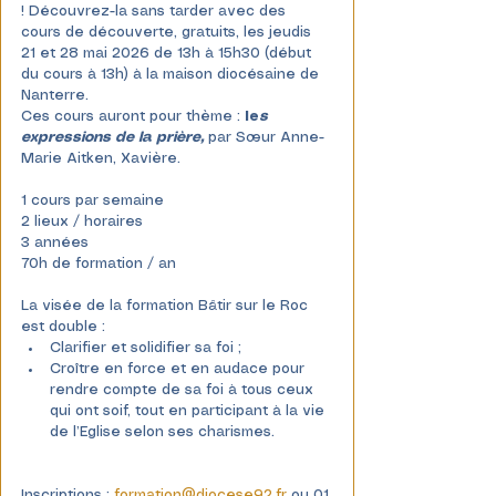
! Découvrez-la sans tarder avec des 
cours de découverte, gratuits, les jeudis 
21 et 28 mai 2026 de 13h à 15h30 (début 
du cours à 13h) à la maison diocésaine de 
Nanterre. 
Ces cours auront pour thème : 
le
s 
expressions de la prière,
 par Sœur Anne-
Marie Aitken, Xavière.
1 cours par semaine
2 lieux / horaires
3 années
70h de formation / an
La visée de la formation Bâtir sur le Roc 
est double :
Clarifier et solidifier sa foi ;
Croître en force et en audace pour 
rendre compte de sa foi à tous ceux 
qui ont soif, tout en participant à la vie 
de l’Eglise selon ses charismes.
Inscriptions : 
formation@diocese92.fr
 ou 01 