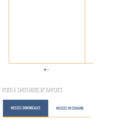
PRIER À SAINT-LOUIS DE GARCHES
HELP WANTED ;)
MESSES DOMINICALES
MESSES EN SEMAINE
HOMÉLIE DE MONSEIGNEUR
CELESTINO MIGLIORE, 21 JUIN 2026