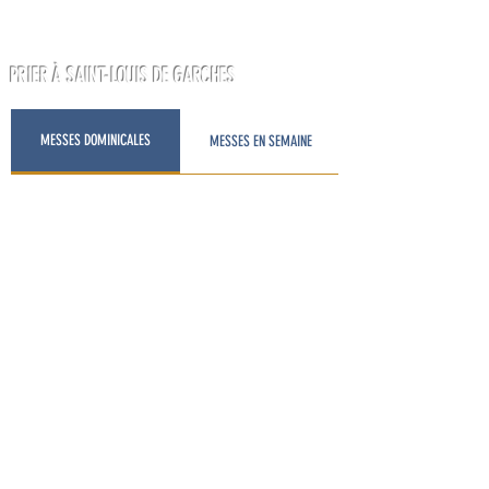
PRIER À SAINT-LOUIS DE GARCHES
HELP WANTED ;)
MESSES DOMINICALES
MESSES EN SEMAINE
HOMÉLIE DE MONSEIGNEUR
CELESTINO MIGLIORE, 21 JUIN 2026