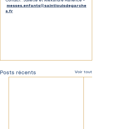
Contact : Juliette et Alexandre Hanence –
messes.enfants@saintlouisdegarche
s.fr
Voir tout
Posts récents