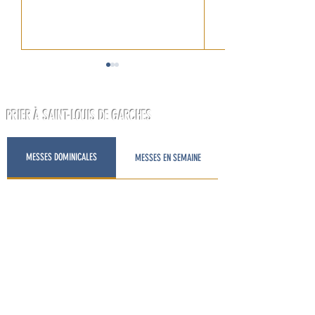
PRIER À SAINT-LOUIS DE GARCHES
ÉVEIL À LA FOI (4-7 AN
MESSES DOMINICALES
MESSES EN SEMAINE
L'ÉDITO DU CARÊME #4 -
REDÉCOUVRIR LA MESSE