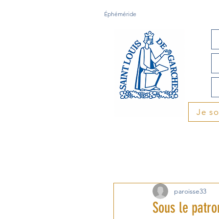
Éphéméride
Je s
paroisse33
Sous le patro