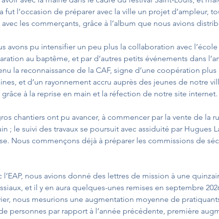
a fut l’occasion de préparer avec la ville un projet d’ampleur, tou
e avec les commerçants, grâce à l’album que nous avions distrib
us avons pu intensifier un peu plus la collaboration avec l’école 
paration au baptême, et par d’autres petits événements dans l’a
enu la reconnaissance de la CAF, signe d’une coopération plus 
ines, et d’un rayonnement accru auprès des jeunes de notre vill
e grâce à la reprise en main et la réfection de notre site internet
gros chantiers ont pu avancer, à commencer par la vente de la r
in ; le suivi des travaux se poursuit avec assiduité par Hugues 
se. Nous commençons déjà à préparer les commissions de sécu
 l’EAP, nous avions donné des lettres de mission à une quinza
ssiaux, et il y en aura quelques-unes remises en septembre 2026
ier, nous mesurions une augmentation moyenne de pratiquant
de personnes par rapport à l’année précédente, première aug