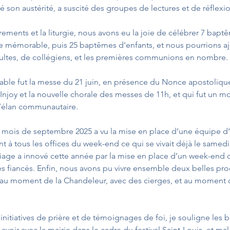
é son austérité, a suscité des groupes de lectures et de réflexi
ements et la liturgie, nous avons eu la joie de célébrer 7 baptê
e mémorable, puis 25 baptêmes d’enfants, et nous pourrions ajo
ultes, de collégiens, et les premières communions en nombre. 
le fut la messe du 21 juin, en présence du Nonce apostoliqu
njoy et la nouvelle chorale des messes de 11h, et qui fut un mo
 d’élan communautaire. 
le mois de septembre 2025 a vu la mise en place d’une équipe d’
t à tous les offices du week-end ce qui se vivait déjà le samedi 
iage a innové cette année par la mise en place d’un week-end de
s fiancés. Enfin, nous avons pu vivre ensemble deux belles pro
e, au moment de la Chandeleur, avec des cierges, et au moment
initiatives de prière et de témoignages de foi, je souligne les 
voir avec la mairie dans le cadre du festival Saint-Louis, et ma