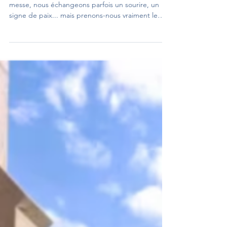
DINER DU CLOCHER
Chaque dimanche, nous nous retrouvons à la
messe, nous échangeons parfois un sourire, un
signe de paix... mais prenons-nous vraiment le
temps de nous connaître ? Pour créer ce temps,
nous vous proposons de nous retrouver au dîner
du Clocher. Une occasion simple et conviviale pour
tisser des liens, découvrir des visages, des
histoires, et faire grandir la fraternité qui donne vie
à notre communauté. Car une Église vivante et
accueillante, c’est d’abord une communauté
soudée,