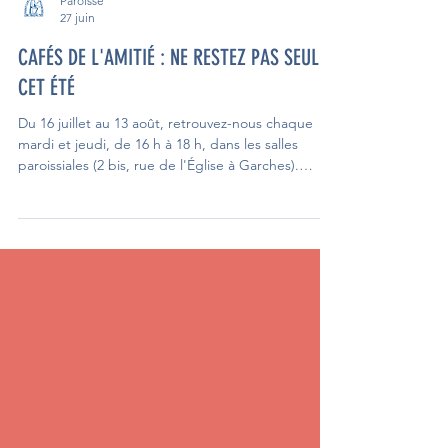
Paroisse
27 juin
CAFÉS DE L'AMITIÉ : NE RESTEZ PAS SEUL
CET ÉTÉ
Du 16 juillet au 13 août, retrouvez-nous chaque
mardi et jeudi, de 16 h à 18 h, dans les salles
paroissiales (2 bis, rue de l'Église à Garches).
Autour d'un café, venez partager un moment
convivial : jouer aux cartes, faire un Scrabble,
discuter, rencontrer de nouvelles personnes... ou
simplement profiter d'une présence amicale,
comme dans un café.