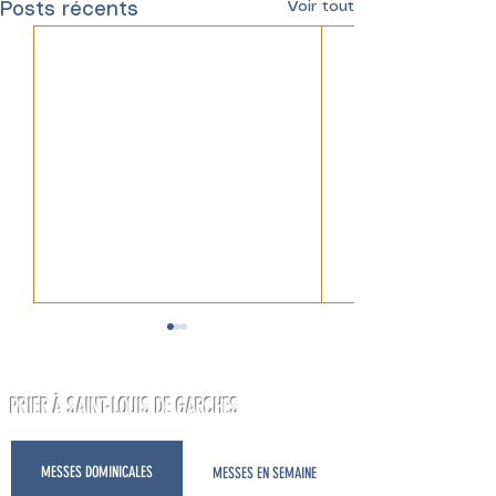
Voir tout
Posts récents
PRIER À SAINT-LOUIS DE GARCHES
DO RÉ MI FA SOL...
TOUS COURONNÉS DE JO
MESSES DOMINICALES
MESSES EN SEMAINE