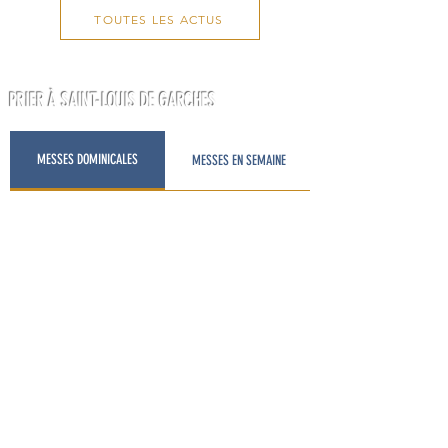
tisser des liens, découvrir des visages, des
histoires, et faire grandir la fraternité qui donne vie
à notre communauté. Car une Église vivante et
TOUTES LES ACTUS
accueillante, c’est d’abord une communauté
soudée,
PRIER À SAINT-LOUIS DE GARCHES
MESSES DOMINICALES
MESSES EN SEMAINE