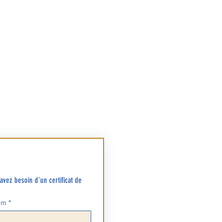
Contact
Accueil e
Accueil p
01 47 41 01 61
paroisse@saintlouisdegarches.fr
Où? à l’a
Hors vac
- Lundi 
es funérailles | Liens externes utiles
de 10 h à
- Mardi 
de 10 h à
- Vendre
de 10 h à
- Le sam
vez besoin d'un certificat de 
Accueil 
om
*
Où? dans