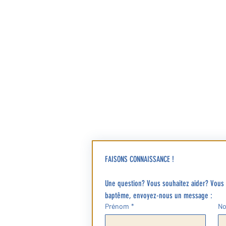
Adresse
Eglise Saint-Louis
2 bis rue de l’Eglise
92380 Garches, France
Diocèse de Nanterre - 92
|
Préparer d
FAISONS CONNAISSANCE !
Une question? Vous souhaitez aider? Vous a
baptême, envoyez-nous un message :
Prénom
*
N