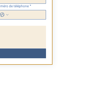
- Le sam
méro de téléphone
*
- Le mer
- Après 