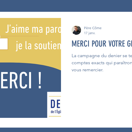
Père Côme
17 janv.
MERCI POUR VOTRE G
La campagne du denier se ter
comptes exacts qui paraîtron
vous remercier.